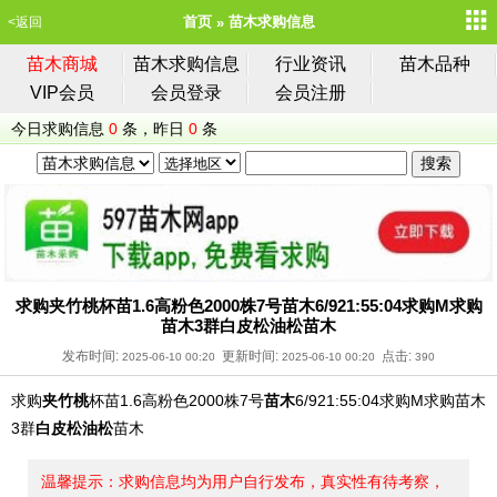
首页
苗木求购信息
<返回
苗木商城
苗木求购信息
行业资讯
苗木品种
VIP会员
会员登录
会员注册
今日求购信息
0
条，昨日
0
条
求购夹竹桃杯苗1.6高粉色2000株7号苗木6/921:55:04求购M求购
苗木3群白皮松油松苗木
发布时间:
更新时间:
点击:
2025-06-10 00:20
2025-06-10 00:20
390
求购
夹竹桃
杯苗1.6高粉色2000株7号
苗木
6/921:55:04求购M求购苗木
3群
白皮松
油松
苗木
温馨提示：求购信息均为用户自行发布，真实性有待考察，