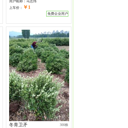
用户昵称：
马志伟
￥1
上车价：
免费企业用户
冬青卫矛
300株