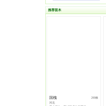
推荐苗木
国槐
200株
河北