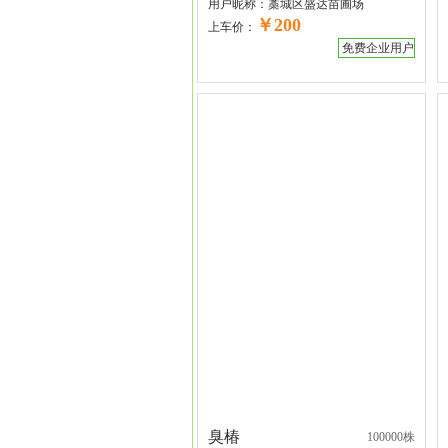
用户昵称：
藁城区盛达苗圃场
￥200
上车价：
免费企业用户
臭椿
100000株