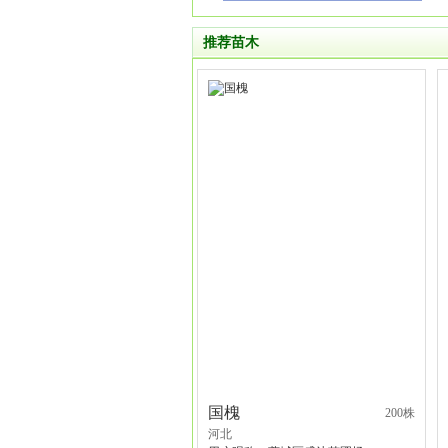
推荐苗木
国槐
200株
河北