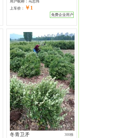
用户昵称：
马志伟
￥1
上车价：
免费企业用户
冬青卫矛
300株