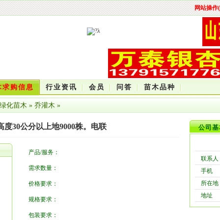
网站操作(
木求购信息
行业资讯
会员
问答
苗木品种
绿化苗木
»
乔灌木
»
度30公分以上地9000株。电联
公司基
产品/服务：
联系人
需求数量：
手机
所在地
价格要求：
地址
规格要求：
包装要求：