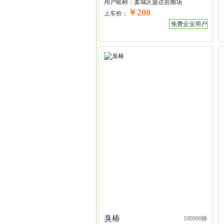
用户昵称：
藁城区盛达苗圃场
￥200
上车价：
免费企业用户
臭椿
100000株