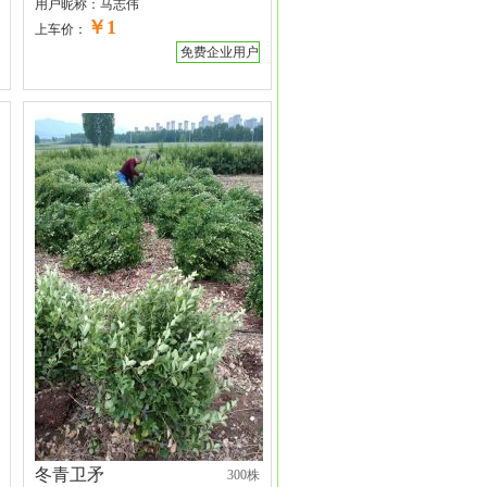
用户昵称：
马志伟
￥1
上车价：
免费企业用户
冬青卫矛
300株