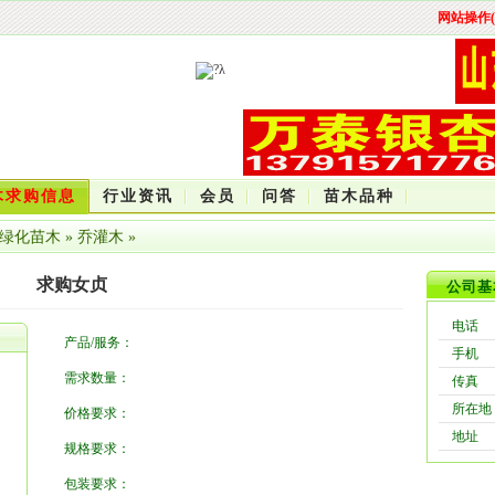
网站操作(
木求购信息
行业资讯
会员
问答
苗木品种
绿化苗木
»
乔灌木
»
求购女贞
公司基
电话
产品/服务：
手机
需求数量：
传真
所在地
价格要求：
地址
规格要求：
包装要求：