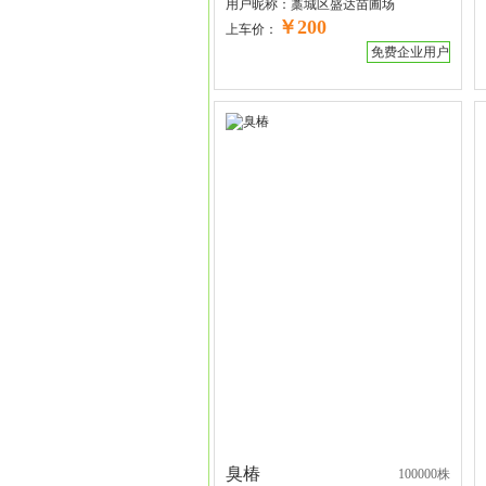
用户昵称：
藁城区盛达苗圃场
￥200
上车价：
免费企业用户
臭椿
100000株