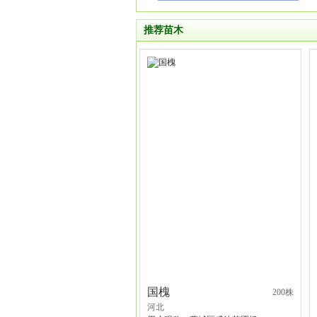
推荐苗木
国槐
200株
河北