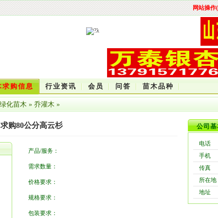
网站操作(
木求购信息
行业资讯
会员
问答
苗木品种
绿化苗木
»
乔灌木
»
求购80公分高云杉
公司基
电话
产品/服务：
手机
需求数量：
传真
所在地
价格要求：
地址
规格要求：
包装要求：