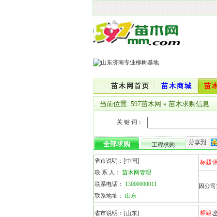
苗木网首页
苗木商城
苗
当前位置:
597苗木网
»
苗木求购信息
关 键 词：
全部求购
工程求购
省市说明：
[中国]
标题:
联 系 人：
苗木网管理
联系电话：
13000000011
因公司
联系地址：
山东
标题:
省市说明：
[山东]