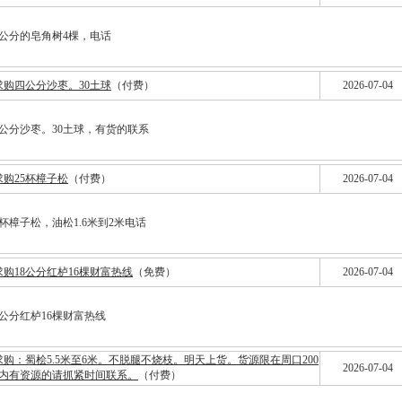
0公分的皂角树4棵，电话
求购四公分沙枣。30土球
（付费）
2026-07-04
公分沙枣。30土球，有货的联系
求购25杯樟子松
（付费）
2026-07-04
5杯樟子松，油松1.6米到2米电话
求购18公分红栌16棵财富热线
（免费）
2026-07-04
8公分红栌16棵财富热线
求购：蜀桧5.5米至6米。不脱腿不烧枝。明天上货。货源限在周口200
2026-07-04
内有资源的请抓紧时间联系。
（付费）