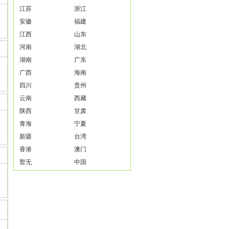
江苏
浙江
安徽
福建
江西
山东
河南
湖北
湖南
广东
广西
海南
四川
贵州
云南
西藏
陕西
甘肃
青海
宁夏
新疆
台湾
香港
澳门
暂无
中国