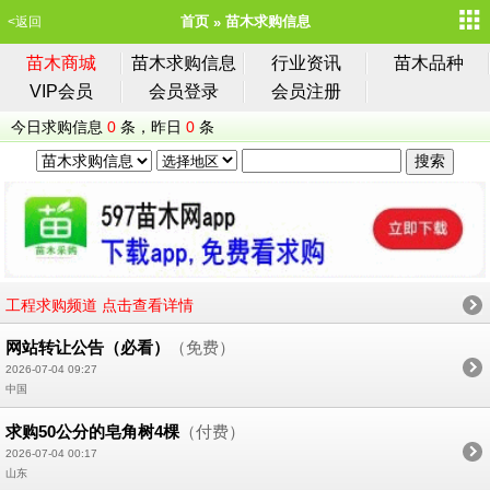
首页
苗木求购信息
<返回
苗木商城
苗木求购信息
行业资讯
苗木品种
VIP会员
会员登录
会员注册
今日求购信息
0
条，昨日
0
条
工程求购频道 点击查看详情
网站转让公告（必看）
（免费）
2026-07-04 09:27
中国
求购50公分的皂角树4棵
（付费）
2026-07-04 00:17
山东