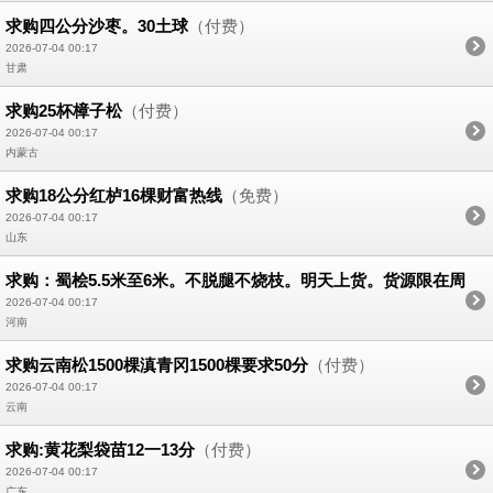
求购四公分沙枣。30土球
（付费）
2026-07-04 00:17
甘肃
求购25杯樟子松
（付费）
2026-07-04 00:17
内蒙古
求购18公分红栌16棵财富热线
（免费）
2026-07-04 00:17
山东
求购：蜀桧5.5米至6米。不脱腿不烧枝。明天上货。货源限在周
口200公里以内有资源的请抓紧时间联系。
（付费）
2026-07-04 00:17
河南
求购云南松1500棵滇青冈1500棵要求50分
（付费）
2026-07-04 00:17
云南
求购:黄花梨袋苗12一13分
（付费）
2026-07-04 00:17
广东