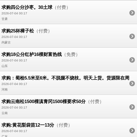
求购四公分沙枣。30土球
（付费）
2026-07-04 00:17
甘肃
求购25杯樟子松
（付费）
2026-07-04 00:17
内蒙古
求购18公分红栌16棵财富热线
（免费）
2026-07-04 00:17
山东
求购：蜀桧5.5米至6米。不脱腿不烧枝。明天上货。货源限在周
口200公里以内有资源的请抓紧时间联系。
（付费）
2026-07-04 00:17
河南
求购云南松1500棵滇青冈1500棵要求50分
（付费）
2026-07-04 00:17
云南
求购:黄花梨袋苗12一13分
（付费）
2026-07-04 00:17
广东