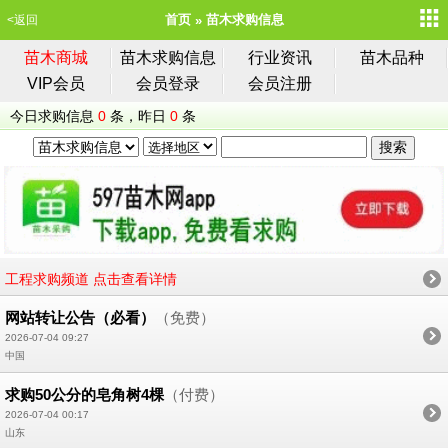
首页
苗木求购信息
<返回
苗木商城
苗木求购信息
行业资讯
苗木品种
VIP会员
会员登录
会员注册
今日求购信息
0
条，昨日
0
条
工程求购频道 点击查看详情
网站转让公告（必看）
（免费）
2026-07-04 09:27
中国
求购50公分的皂角树4棵
（付费）
2026-07-04 00:17
山东