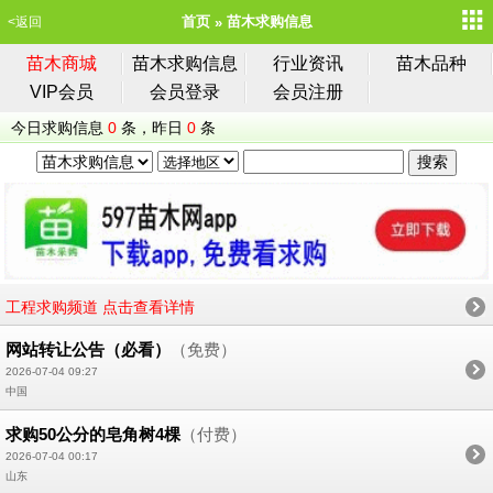
首页
苗木求购信息
<返回
苗木商城
苗木求购信息
行业资讯
苗木品种
VIP会员
会员登录
会员注册
今日求购信息
0
条，昨日
0
条
工程求购频道 点击查看详情
网站转让公告（必看）
（免费）
2026-07-04 09:27
中国
求购50公分的皂角树4棵
（付费）
2026-07-04 00:17
山东