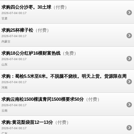
求购四公分沙枣。30土球
（付费）
2026-07-04 00:17
甘肃
求购25杯樟子松
（付费）
2026-07-04 00:17
内蒙古
求购18公分红栌16棵财富热线
（免费）
2026-07-04 00:17
山东
求购：蜀桧5.5米至6米。不脱腿不烧枝。明天上货。货源限在周
口200公里以内有资源的请抓紧时间联系。
（付费）
2026-07-04 00:17
河南
求购云南松1500棵滇青冈1500棵要求50分
（付费）
2026-07-04 00:17
云南
求购:黄花梨袋苗12一13分
（付费）
2026-07-04 00:17
广东